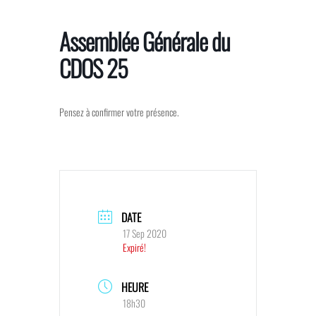
Skip
to
Assemblée Générale du
the
CDOS 25
content
Pensez à confirmer votre présence.
DATE
17 Sep 2020
Expiré!
HEURE
18h30