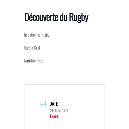
Skip
to
Découverte du Rugby
the
content
Initiation au rugby
Cardio Goal
Nutritionniste
DATE
26 Mai 2021
Expiré!