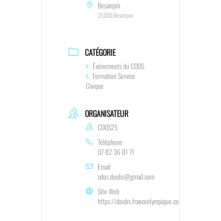
Besançon
25000 Besançon
CATÉGORIE
Événements du CDOS
Formation Service
Civique
ORGANISATEUR
CDOS25
Téléphone
07 82 36 81 71
Email
cdos.doubs@gmail.com
Site Web
https://doubs.franceolympique.com/