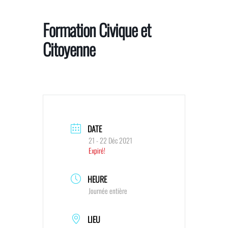
Skip
to
Formation Civique et
the
Citoyenne
content
DATE
21 - 22 Déc 2021
Expiré!
HEURE
Journée entière
LIEU