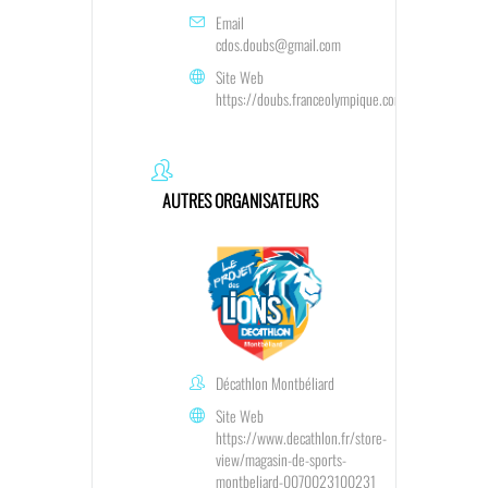
Email
cdos.doubs@gmail.com
Site Web
https://doubs.franceolympique.com/
AUTRES ORGANISATEURS
Décathlon Montbéliard
Site Web
https://www.decathlon.fr/store-
view/magasin-de-sports-
montbeliard-0070023100231