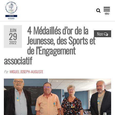
CDOS25
Promouvoir,
MENU
développer,
valoriser les
richesses
4 Médaillés d’or de la
olympiques
JUIN
et sportives
29
Non
Jeunesse, des Sports et
du Doubs !
2022
de l’Engagement
associatif
Par
MIGUEL JOSEPH-AUGUSTE