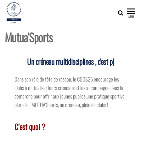
CDOS25
Promouvoir,
MENU
développer,
valoriser les
richesses
Mutua’Sports
olympiques
et sportives
du Doubs !
Un créneau multidisciplines
, c'est possible ?
|
Dans son rôle de tête de réseau, le CDOS25 encourage les
clubs à mutualiser leurs créneaux et les accompagne dans la
démarche pour offrir aux jeunes publics une pratique sportive
plurielle ! MUTUA’Sports, un créneau, plein de clubs !
C’est quoi ?