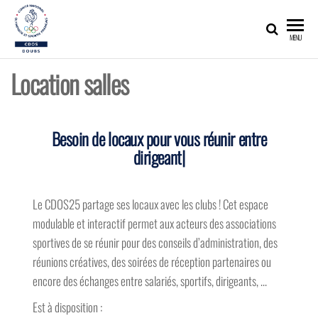
CDOS25
Promouvoir,
MENU
développer,
valoriser les
richesses
Location salles
olympiques
et sportives
du Doubs !
Besoin de locaux pour vous réunir
entre
|
Le CDOS25 partage ses locaux avec les clubs ! Cet espace
modulable et interactif permet aux acteurs des associations
sportives de se réunir pour des conseils d’administration, des
réunions créatives, des soirées de réception partenaires ou
encore des échanges entre salariés, sportifs, dirigeants, …
Est à disposition :
Une salle de réunion
, capacité 20 personnes