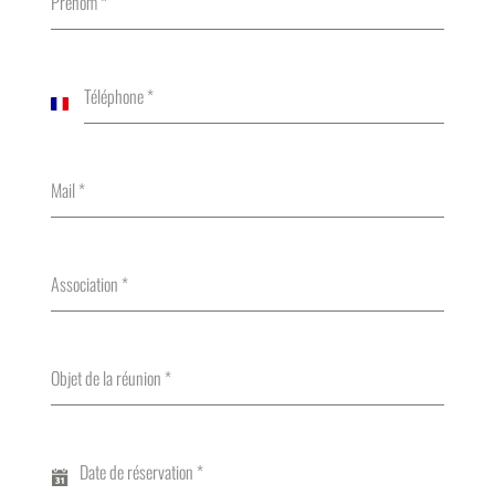
Téléphone
*
F
r
a
Mail
*
n
c
e
Association
*
+
3
3
Objet de la réunion
*
Date de réservation
*