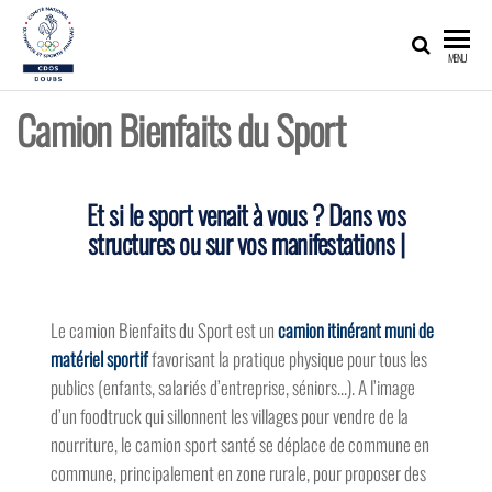
CDOS25
Promouvoir,
MENU
développer,
valoriser les
richesses
Camion Bienfaits du Sport
olympiques
et sportives
du Doubs !
Et si le sport venait à vous ?
Dans vos
structures ou sur vos manifestations ?
|
Le camion Bienfaits du Sport est un
camion itinérant muni de
matériel sportif
favorisant la pratique physique pour tous les
publics (enfants, salariés d’entreprise, séniors…). A l’image
d’un foodtruck qui sillonnent les villages pour vendre de la
nourriture, le camion sport santé se déplace de commune en
commune, principalement en zone rurale, pour proposer des