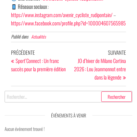
Réseaux sociaux
:
https://www.instagram.com/avenir_cycliste_rudipontain/
–
https://www.facebook.com/profile.php?id=100004607565985
Publié dans
Actualités
Navigation
Article
Articl
PRÉCÉDENTE
SUIVANTE
de
précédent
suivan
Sport’Connect : Un franc
JO d’hiver de Milano Cortina
succès pour la première édition
2026 : Lou Jeanmonnot entre
l’article
dans la légende
Rechercher :
ÉVÉNEMENTS À VENIR
Aucun événement trouvé !