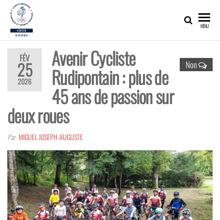
Skip
to
CDOS25
Promouvoir,
MENU
développer,
the
valoriser les
content
richesses
Avenir Cycliste
olympiques
FÉV
et sportives
25
Non
Rudipontain : plus de
du Doubs !
2026
45 ans de passion sur
deux roues
Par
MIGUEL JOSEPH-AUGUSTE