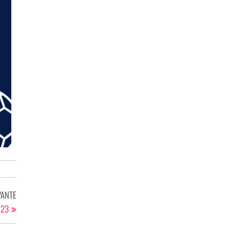
VANTE
023