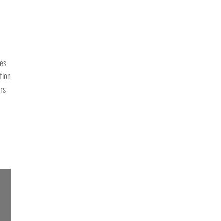
les
tion
urs