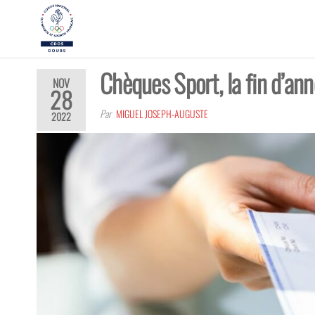
CDOS25
Promouvoir,
développer,
valoriser les
richesses
Chèques Sport, la fin d’ann
olympiques
NOV
et sportives
28
du Doubs !
Par
MIGUEL JOSEPH-AUGUSTE
2022