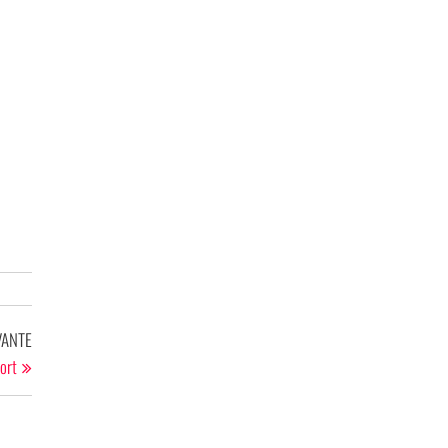
Article
VANTE
suivant
ort