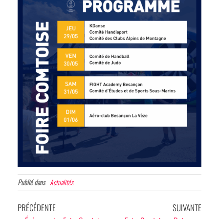
Publié dans
Actualités
Navigation
Article
Articl
PRÉCÉDENTE
SUIVANTE