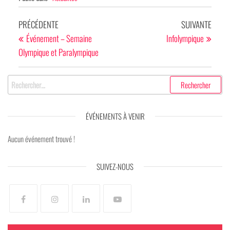
Navigation
Article
Articl
PRÉCÉDENTE
SUIVANTE
de
précédent
suivan
Événement – Semaine
Infolympique
Olympique et Paralympique
l’article
Rechercher :
ÉVÉNEMENTS À VENIR
Aucun événement trouvé !
SUIVEZ-NOUS