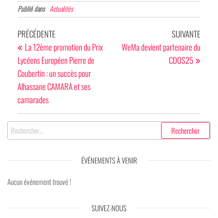
Publié dans
Actualités
Navigation
Article
Articl
PRÉCÉDENTE
SUIVANTE
de
précédent
suivan
La 12ème promotion du Prix
WeMa devient partenaire du
Lycéens Européen Pierre de
CDOS25
l’article
Coubertin : un succès pour
Alhassane CAMARA et ses
camarades
Rechercher :
ÉVÉNEMENTS À VENIR
Aucun événement trouvé !
SUIVEZ-NOUS