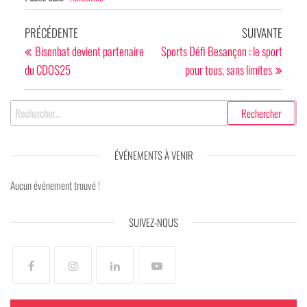
Navigation
Article
Articl
PRÉCÉDENTE
SUIVANTE
de
précédent
suivan
Bisonbat devient partenaire
Sports Défi Besançon : le sport
du CDOS25
pour tous, sans limites
l’article
Rechercher :
ÉVÉNEMENTS À VENIR
Aucun événement trouvé !
SUIVEZ-NOUS