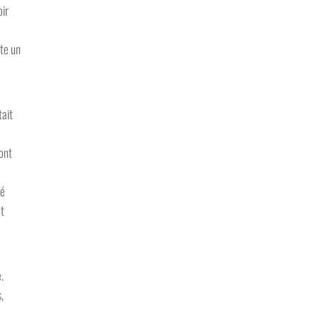
oir
ûte un
tait
ont
e
lé
nt
.
,