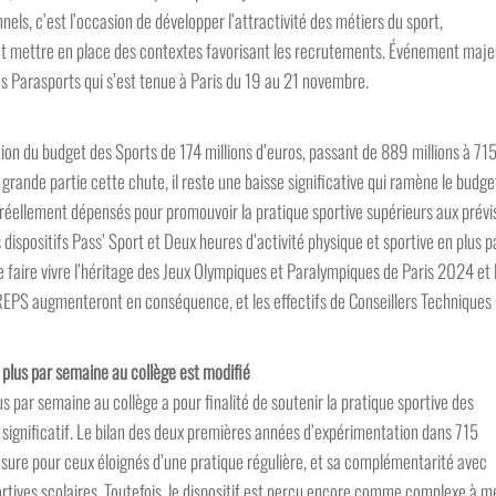
nels, c’est l’occasion de développer l’attractivité des métiers du sport,
, et mettre en place des contextes favorisant les recrutements. Événement maje
des Parasports qui s’est tenue à Paris du 19 au 21 novembre.
ion du budget des Sports de 174 millions d’euros, passant de 889 millions à 71
n grande partie cette chute, il reste une baisse significative qui ramène le budge
s réellement dépensés pour promouvoir la pratique sportive supérieurs aux prévi
dispositifs Pass’ Sport et Deux heures d’activité physique et sportive en plus p
de faire vivre l’héritage des Jeux Olympiques et Paralympiques de Paris 2024 et 
EPS augmenteront en conséquence, et les effectifs de Conseillers Techniques
n plus par semaine au collège est modifié
us par semaine au collège a pour finalité de soutenir la pratique sportive des
 significatif. Le bilan des deux premières années d’expérimentation dans 715
sure pour ceux éloignés d’une pratique régulière, et sa complémentarité avec
portives scolaires. Toutefois, le dispositif est perçu encore comme complexe à m