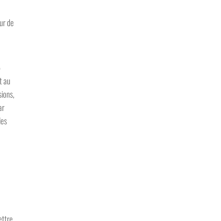
ur de
5
t au
sions,
ar
les
ettre