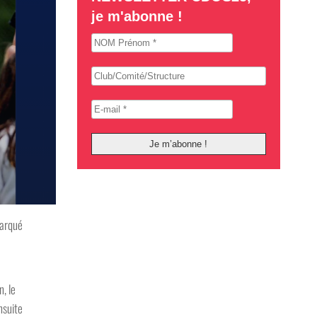
je m'abonne !
marqué
, le
nsuite