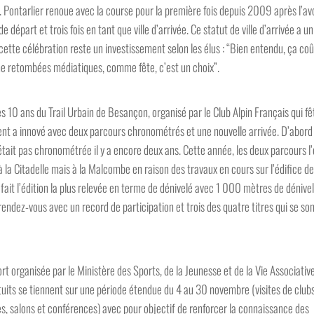
. Pontarlier renoue avec la course pour la première fois depuis 2009 après l’av
e départ et trois fois en tant que ville d’arrivée. Ce statut de ville d’arrivée a un
cette célébration reste un investissement selon les élus : “Bien entendu, ça co
e retombées médiatiques, comme fête, c’est un choix”.
 10 ans du Trail Urbain de Besançon, organisé par le Club Alpin Français qui fê
ent a innové avec deux parcours chronométrés et une nouvelle arrivée. D’abord
tait pas chronométrée il y a encore deux ans. Cette année, les deux parcours l’
à la Citadelle mais à la Malcombe en raison des travaux en cours sur l’édifice d
ait l’édition la plus relevée en terme de dénivelé avec 1 000 mètres de dénive
rendez-vous avec un record de participation et trois des quatre titres qui se so
t organisée par le Ministère des Sports, de la Jeunesse et de la Vie Associative
atuits se tiennent sur une période étendue du 4 au 30 novembre (visites de clubs
ues, salons et conférences) avec pour objectif de renforcer la connaissance des