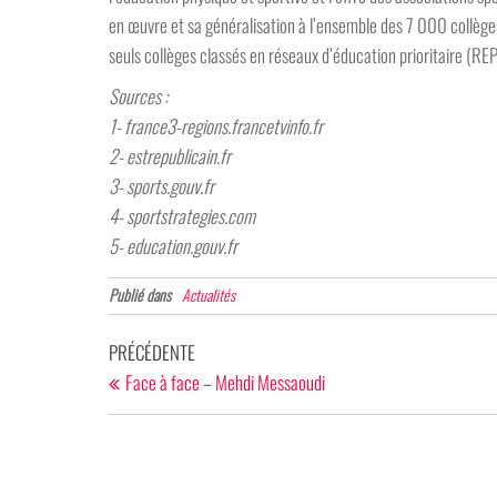
en œuvre et sa généralisation à l’ensemble des 7 000 collèges 
seuls collèges classés en réseaux d’éducation prioritaire (REP, 
Sources :
1- france3-regions.francetvinfo.fr
2- estrepublicain.fr
3- sports.gouv.fr
4- sportstrategies.com
5- education.gouv.fr
Publié dans
Actualités
Navigation
Article
PRÉCÉDENTE
de
précédent
Face à face – Mehdi Messaoudi
l’article