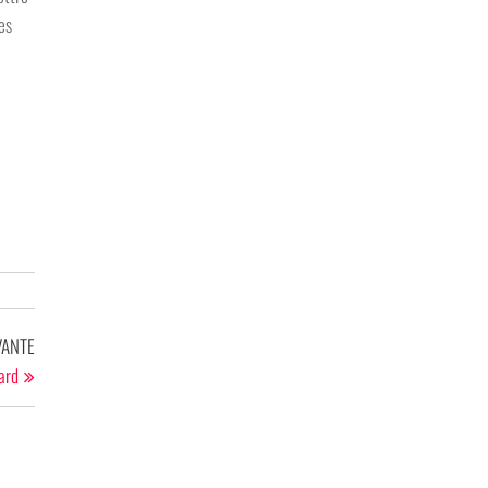
es
Article
VANTE
suivant
ard