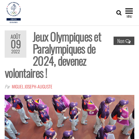
CDOS25
Promouvoir,
MENU
développer,
valoriser les
richesses
Jeux Olympiques et
olympiques
AOÛT
et sportives
09
Non
Paralympiques de
du Doubs !
2022
2024, devenez
volontaires !
Par
MIGUEL JOSEPH-AUGUSTE