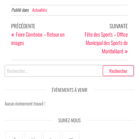
Publié dans
Actualités
Navigation
Article
Articl
PRÉCÉDENTE
SUIVANTE
de
précédent
suivan
Foire Comtoise – Retour en
Fête des Sports – Office
images
Municipal des Sports de
l’article
Montbéliard
Rechercher :
ÉVÉNEMENTS À VENIR
Aucun événement trouvé !
SUIVEZ-NOUS