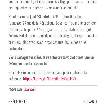
communication, logistique, tournois, village partenaires… chacun
peut apporter sa touche et faire vivre l’événement !
Rendez-vous le jeudi 23 octobre à 14h00 au Tiers Lieu
Jeunesse
(27 rue de la République, Besançon) pour une première
réunion participative ! Au programme : présentation du projet,
échanges d’idées, création du nom et du slogan, et répartition des
premiers rôles avec les co-organisateurs, les jeunes et les
partenaires.
Viens partager tes idées, faire entendre ta voix et construire un
événement qui te ressemble
!
Réponds simplement à ce questionnaire pour confirmer ta
présence :
https://forms.gle/ESesvtLh2x7VaU4YA
Publié dans
Actualités
Navigation
Article
Articl
PRÉCÉDENTE
SUIVANTE