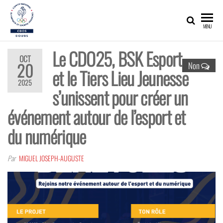
Skip
to
CDOS25
Promouvoir,
MENU
développer,
the
valoriser les
content
richesses
Le CDO25, BSK Esport
olympiques
OCT
et sportives
20
Non
et le Tiers Lieu Jeunesse
du Doubs !
2025
s’unissent pour créer un
événement autour de l’esport et
du numérique
Par
MIGUEL JOSEPH-AUGUSTE