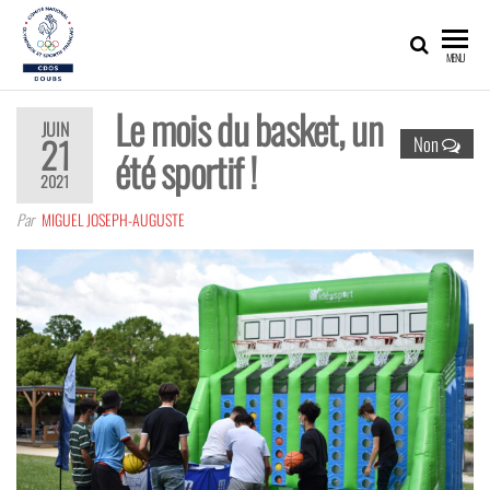
CDOS25
Promouvoir,
MENU
développer,
valoriser les
richesses
Le mois du basket, un
olympiques
JUIN
et sportives
21
Non
été sportif !
du Doubs !
2021
Par
MIGUEL JOSEPH-AUGUSTE