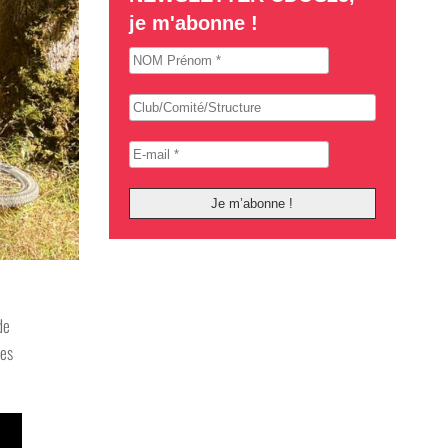
je m'abonne !
de
des