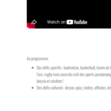
Au programme:
Des défis sportifs : badminton, basketball, tennis de t
l’arc, rugby mais aussi du coté des sports paralympi
boccia et cécifoot !
Des défis culturels : dessin, quizz, boîtes, affiches, int