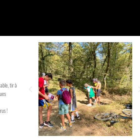
able, tir à
ques
rus !