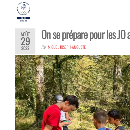
CDOS25
Promouvoir,
développer,
valoriser les
richesses
On se prépare pour les JO 
olympiques
AOÛT
et sportives
29
du Doubs !
Par
MIGUEL JOSEPH-AUGUSTE
2022