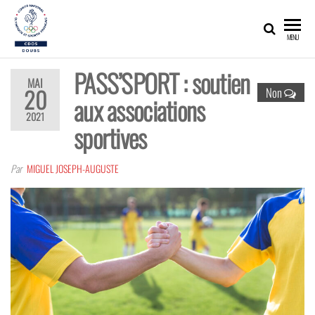
CDOS25
Promouvoir,
MENU
développer,
valoriser les
richesses
PASS’SPORT : soutien
olympiques
MAI
et sportives
20
Non
aux associations
du Doubs !
2021
sportives
Par
MIGUEL JOSEPH-AUGUSTE